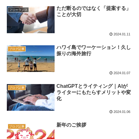
ただ断るのではなく「提案する」
フリーランス
ことが大切
2024.01.11
ハワイ島でワーケーション！久し
ブログ記事
振りの海外旅行
2024.01.07
ChatGPTとライティング｜AIが
ブログ記事
ライターにもたらすメリットや変
化
2024.01.06
新年のご挨拶
ブログ記事