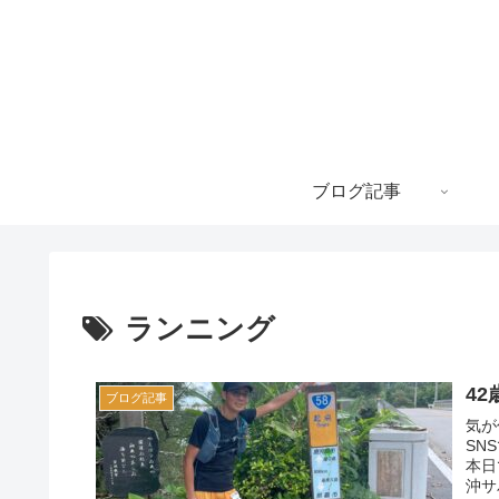
ブログ記事
ランニング
42
ブログ記事
気が
SN
本日
沖サ