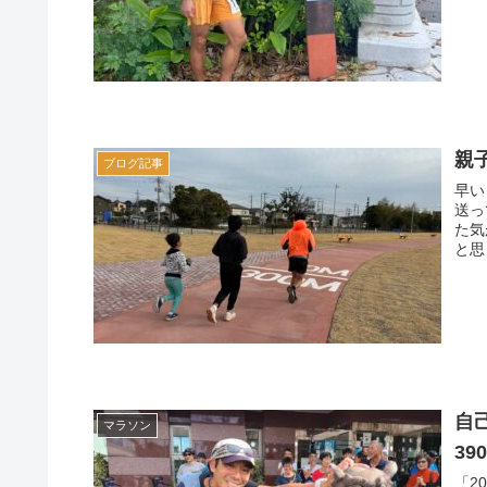
親
ブログ記事
早い
送っ
た気
と思
自
マラソン
39
「2