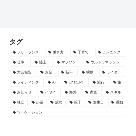
タグ
フリーランス
働き方
子育て
ランニング
仕事
陸上
マラソン
ウルトラマラソン
大会報告
お金
新年
挨拶
ライター
ライティング
AI
ChatGPT
旅行
旅
お知らせ
ハワイ
海外
家族
スキル
独立
起業
成功
親子
誕生日
運動
ワーケーション